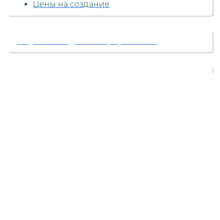
Цены на создание
Обучение администрированию
Продвижение сайтов
Контекстная реклама
Поддержка и ведение сайтов
Дополнения к сайтам