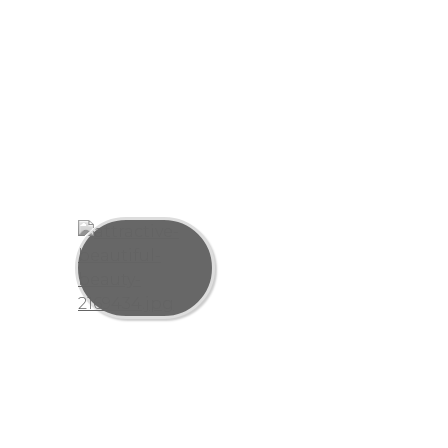
и специалист по
TILDA и Figma,
территориально в
Москсве
Алексей
-
Верстальщик,