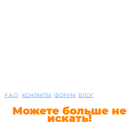
Грамотно расскажет о всех
аспектах сайтостроения и
методах продвижения?
Будет следить за ним,
продвигать в поисковой
выдаче и рекламировать при
помощи всех известных
инструментов рунета?
Не бросит Вас на произвол
судьбы в трудное время?
F.A.Q.
КОНТАКТЫ
ФОРУМ
БЛОГ
Можете больше не
искать!
Вы нашли все в лице нашей
команды!